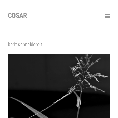
COSAR
berit schneidereit